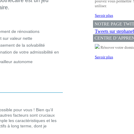
pothécaire est un jeu
pouvez vous permettre ? 
utiliser.
aire.
Savoir plus
NOTRE PAGE TWI
Tweets sur stephane
ment de rénovations
CENTRE D’APPRE
 sur valeur nette
ssement de la solvabilité
Rénover votre domici
nation de votre admissibilité en
Savoir plus
vailleur autonome
ossible pour vous ! Bien qu’il
d’autres facteurs sont cruciaux
ple les caractéristiques et les
ifs à long terme, dont je