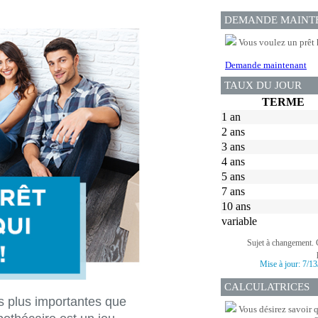
DEMANDE MAINT
Vous voulez un prêt 
Demande maintenant
TAUX DU JOUR
TERME
1 an
2 ans
3 ans
4 ans
5 ans
7 ans
10 ans
variable
Sujet à changement. 
Mise à jour:
7/13
CALCULATRICES
s plus importantes que
Vous désirez savoir 