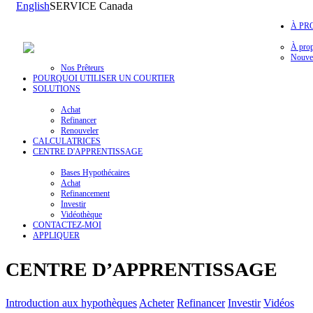
English
SERVICE Canada
À PR
À pro
Nouvel
Nos Prêteurs
POURQUOI UTILISER UN COURTIER
SOLUTIONS
Achat
Refinancer
Renouveler
CALCULATRICES
CENTRE D'APPRENTISSAGE
Bases Hypothécaires
Achat
Refinancement
Investir
Vidéothèque
CONTACTEZ-MOI
APPLIQUER
CENTRE D’APPRENTISSAGE
Introduction aux hypothèques
Acheter
Refinancer
Investir
Vidéos