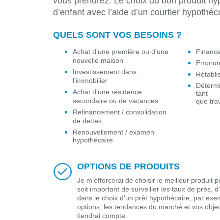
vous prendrez. Le choix du bon produit hy
d’enfant avec l’aide d’un courtier hypothéc
QUELS SONT VOS BESOINS ?
Achat d’une première ou d’une
Finance
nouvelle maison
Emprunt
Investissement dans
Rétabli
l’immobilier
Détermi
Achat d’une résidence
tant
secondaire ou de vacances
que tra
Refinancement / consolidation
de dettes
Renouvellement / examen
hypothécaire
OPTIONS DE PRODUITS
Je m’efforcerai de choisir le meilleur produit p
soit important de surveiller les taux de près, 
dans le choix d’un prêt hypothécaire, par exem
options, les tendances du marché et vos object
tiendrai compte.