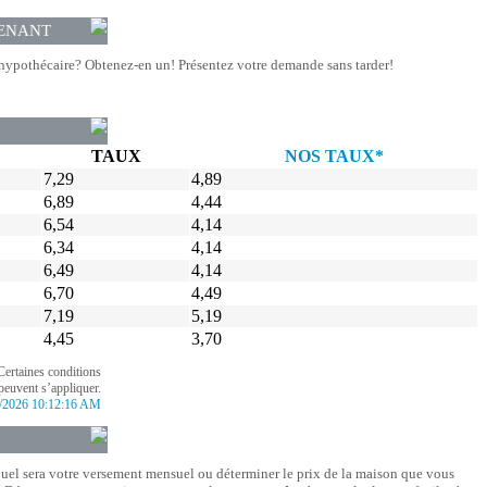
ENANT
hypothécaire? Obtenez-en un! Présentez votre demande sans tarder!
TAUX
NOS TAUX*
7,29
4,89
6,89
4,44
6,54
4,14
6,34
4,14
6,49
4,14
6,70
4,49
7,19
5,19
4,45
3,70
Certaines conditions
peuvent s’appliquer.
/2026 10:12:16 AM
quel sera votre versement mensuel ou déterminer le prix de la maison que vous