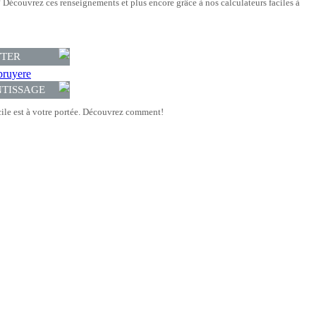
Découvrez ces renseignements et plus encore grâce à nos calculateurs faciles à
TTER
bruyere
NTISSAGE
le est à votre portée. Découvrez comment!